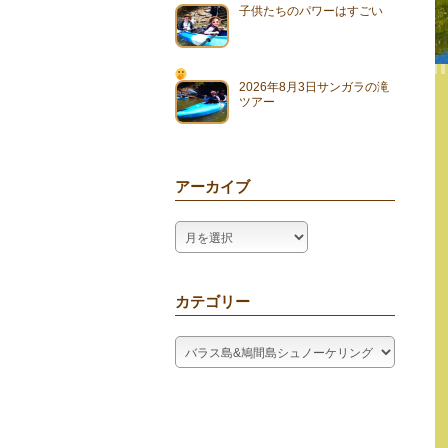
子供たちのパワーはすごい
2026年8月3日サンガラの滝
ツアー
アーカイブ
ア
ー
カ
イ
カテゴリー
ブ
カ
テ
ゴ
リ
ー