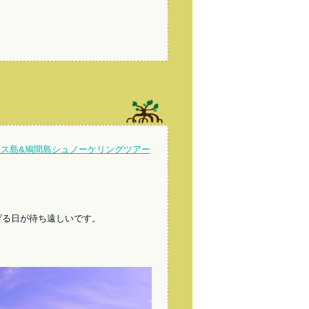
！
ラス島&鳩間島シュノーケリングツアー
げる日が待ち遠しいです。