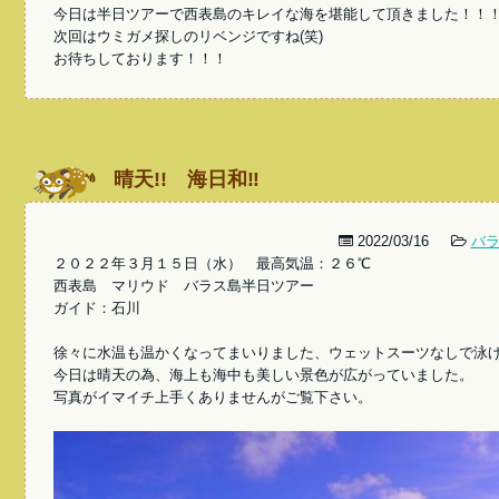
今日は半日ツアーで西表島のキレイな海を堪能して頂きました！！
次回はウミガメ探しのリベンジですね(笑)
お待ちしております！！！
晴天!! 海日和‼
2022/03/16
バ
２０２２年３月１５日（水） 最高気温：２６℃
西表島 マリウド バラス島半日ツアー
ガイド：石川
徐々に水温も温かくなってまいりました、ウェットスーツなしで泳
今日は晴天の為、海上も海中も美しい景色が広がっていました。
写真がイマイチ上手くありませんがご覧下さい。