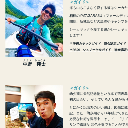
＜ガイド＞
海も山もこよなく愛する彼はシーカヤ
相棒のYATAGARASU（フォール
間島、新城島などの島渡やキャンプを
シーカヤックを愛する彼がシーカヤッ
します！
＊沖縄カヤックガイド 協会認定ガイド
＊PADI シュノーケルガイド 協会認定
ナカノ
ショウタ
中野
翔太
＜ガイド＞
幼少期に天然記念物という本で西表島
初の出会い。 そしていろんな縁があり
とにかく記憶力のいい彼は、図鑑に載
記。また、幼少期から14年続けてき
必要な技術を習得中。そして、ゴリゴ
リンで繊細な 音色を奏でることがで