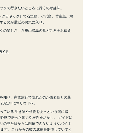
ックで行きたいところに行くのが趣味。
ディングカヤック）で石垣島、小浜島、竹富島、鳩
するのが最近のお気に入り。
クの楽しさ、八重山諸島の見どころをお伝え
ガイド
を知り、家族旅行で訪れたのが西表島との最
2021年にマリウドへ。
っている 生き物や植物をあっという間に暗
た野球で培った体力や根性を活かし、 ガイドに
リの見た目からは想像できないようなバイオ
きます。これからの彼の成長を期待していてく