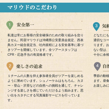
私達は常にお客様の安全確保のための取り組みを怠り
どなたに
ません。民宿マリウドは沖縄県公安委員会規定、西表
適切なコ
島カヌー組合規定当、社内規程による安全基準に基づ
ります。
きツアーを開催しています。全ツアースタッフは
ない型は
CPR・応急手当の有資格者です。
十分に余
１チームの人数を抑え参加者全員がツアーを楽しめる
季節の動
ように努めています。シュノーケルはもちろん、カヌ
ます。昼
ー・登山・沢登などの自然への挑戦を通して、チャレ
お楽しみに
ンジする楽しさを感じていただけるよう励みます。思
い出をカタチにする写真撮影サービスを行っていま
す。