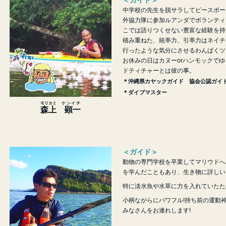
＜ガイド＞
中学校の先生を脱サラしてピースボー
外協力隊に参加ルアンダでボランティ
こでは語りつくせない豊富な経験を持ち
積み重ねた、統率力、引率力はネイチ
行ったような気分にさせるわんぱくツ
お休みの日はカヌーorハンモックで
ドティチャーとは彼の事。
＊沖縄県カヤックガイド 協会公認ガイ
＊ダイブマスター
モリカミ
ケンイチ
森上
顕一
＜ガイド＞
動物の専門学校を卒業してマリウドへ
を学んだこともあり、生き物に詳しい
特に淡水魚や水草に力を入れていたた
小柄ながらにパワフル!持ち前の運動
みなさんをお連れします!