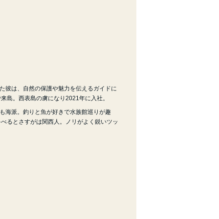
た彼は、自然の保護や魅力を伝えるガイドに
来島。西表島の虜になり2021年に入社。
も海派。釣りと魚が好きで水族館巡りが趣
ゃべるとさすがは関西人。ノリがよく鋭いツッ