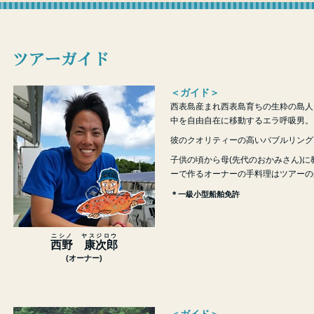
＜ガイド＞
西表島産まれ西表島育ちの生粋の島人
中を自由自在に移動するエラ呼吸男。
彼のクオリティーの高いバブルリング
子供の頃から母(先代のおかみさん)
ーで作るオーナーの手料理はツアーの
＊一級小型船舶免許
ニシノ
ヤスジロウ
西野
康次郎
(オーナー)