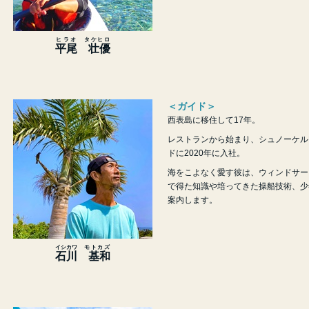
ヒラオ
タケヒロ
平尾
壮優
＜ガイド＞
西表島に移住して17年。
レストランから始まり、シュノーケル
ドに2020年に入社。
海をこよなく愛す彼は、ウィンドサー
で得た知識や培ってきた操船技術、少
案内します。
イシカワ
モトカズ
石川
基和