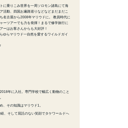
トに乗りこみ世界を一周ソロモン諸島にて海
ア活動、四国お遍路巡りなどなどまだまだこ
名古屋から2008年マリウドに。 教員時代に
ャーツアーでも力を発揮！まるで修学旅行に
アーはお客さんからも大好評！
ゆらゆらマリウド一自然を愛するワイルドガイ
ド
2018年に入社。専門学校で幅広く動物のこと
。
め、その知識はマリウド1。
神経、そして屈託のない笑顔でタケワールドへ