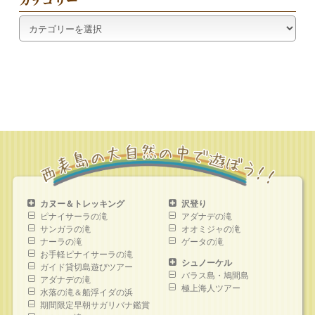
ブ
カ
テ
ゴ
リ
ー
カヌー＆トレッキング
沢登り
ピナイサーラの滝
アダナデの滝
サンガラの滝
オオミジャの滝
ナーラの滝
ゲータの滝
お手軽ピナイサーラの滝
シュノーケル
ガイド貸切島遊びツアー
バラス島・鳩間島
アダナデの滝
極上海人ツアー
水落の滝＆船浮イダの浜
期間限定早朝サガリバナ鑑賞