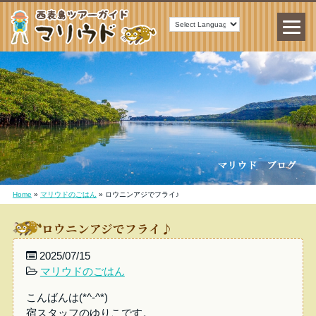
Home
»
マリウドのごはん
»
ロウニンアジでフライ♪
ロウニンアジでフライ♪
2025/07/15
マリウドのごはん
こんばんは(*^-^*)
宿スタッフのゆりこです。