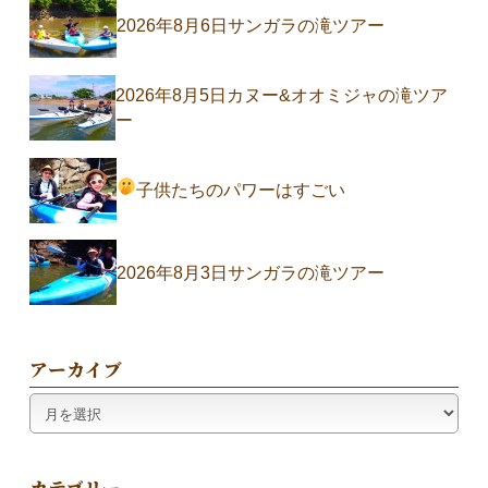
2026年8月6日サンガラの滝ツアー
2026年8月5日カヌー&オオミジャの滝ツア
ー
子供たちのパワーはすごい
2026年8月3日サンガラの滝ツアー
アーカイブ
ア
ー
カ
イ
カテゴリー