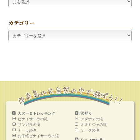
ー
カ
イ
カテゴリー
ブ
カ
テ
ゴ
リ
ー
カヌー＆トレッキング
沢登り
ピナイサーラの滝
アダナデの滝
サンガラの滝
オオミジャの滝
ナーラの滝
ゲータの滝
お手軽ピナイサーラの滝
シュノーケル