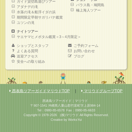
ガイド貸切島遊びツアー
バラス島・鳩間島
アダナデの滝
極上海人ツアー
水落の滝＆船浮イダの浜
期間限定早朝サガリバナ鑑賞
ユツンの滝
ナイトツアー
ヤエヤマヒメボタル鑑賞＜3～4月限定＞
ショップとスタッフ
ご予約フォーム
よくある質問
お問い合わせ
送迎アクセス
ブログ
安全への取り組み
西表島ツアーガイドマリウドTOP
｜
マリウドグループTOP
西表島ツアーガイド｜マリウド
〒907-1541 沖縄県八重山郡竹富町字上原984-14
Tel：0980-85-6578
Fax：0980-85-6633
Copyright © 1978-2026
(株)マリウド
All Rights Reserved.
Creative by
WorksYui