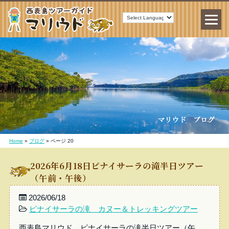
Home
»
ブログ
»
ページ 20
2026年6月18日ピナイサーラの滝半日ツアー
（午前・午後）
2026/06/18
ピナイサーラの滝 カヌー＆トレッキングツアー
西表島マリウド ピナイサーラの滝半日ツアー（午