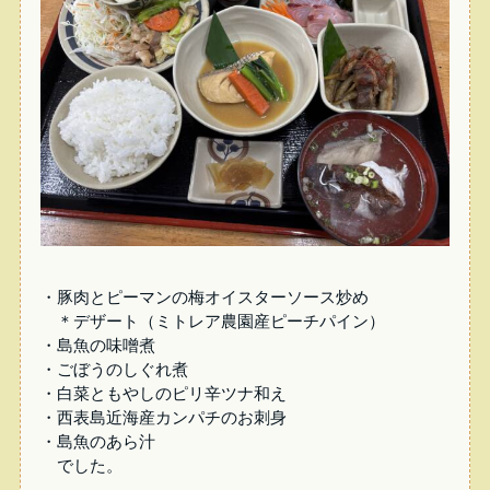
・豚肉とピーマンの梅オイスターソース炒め
＊デザート（ミトレア農園産ピーチパイン）
・島魚の味噌煮
・ごぼうのしぐれ煮
・白菜ともやしのピリ辛ツナ和え
・西表島近海産カンパチのお刺身
・島魚のあら汁
でした。