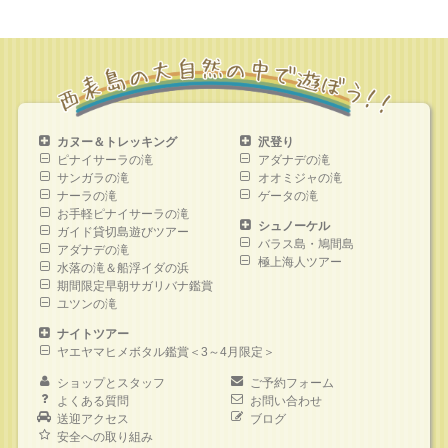
カヌー＆トレッキング
沢登り
ピナイサーラの滝
アダナデの滝
サンガラの滝
オオミジャの滝
ナーラの滝
ゲータの滝
お手軽ピナイサーラの滝
シュノーケル
ガイド貸切島遊びツアー
バラス島・鳩間島
アダナデの滝
極上海人ツアー
水落の滝＆船浮イダの浜
期間限定早朝サガリバナ鑑賞
ユツンの滝
ナイトツアー
ヤエヤマヒメボタル鑑賞＜3～4月限定＞
ショップとスタッフ
ご予約フォーム
よくある質問
お問い合わせ
送迎アクセス
ブログ
安全への取り組み