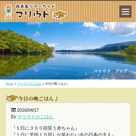
Home
»
マリウドのごはん
»
今日の晩ごはん♪
今日の晩ごはん♪
2016/04/17
マリウドのごはん
『１日に３００回笑う赤ちゃん』
『１日に平均１５回しか笑わない今の日本の大人』