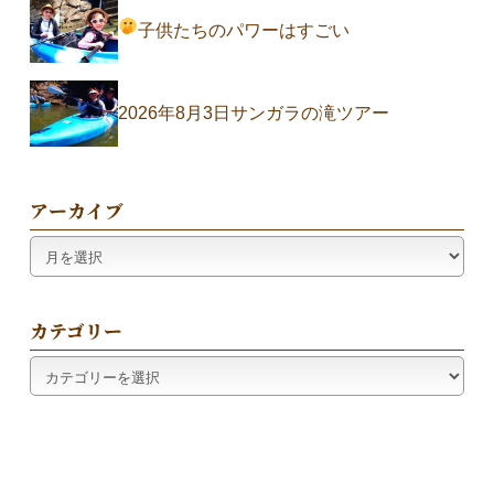
子供たちのパワーはすごい
2026年8月3日サンガラの滝ツアー
アーカイブ
ア
ー
カ
イ
カテゴリー
ブ
カ
テ
ゴ
リ
ー