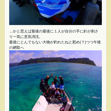
…かと思えば最後の最後に１人が自分の手に針が刺さ
り一気に意気消沈。
最後にとんでもない大物が釣れたねと慰め(？)つつ午後
の網取へ