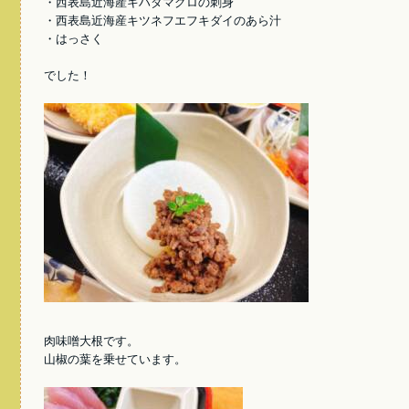
・西表島近海産キハダマグロの刺身
・西表島近海産キツネフエフキダイのあら汁
・はっさく
でした！
肉味噌大根です。
山椒の葉を乗せています。