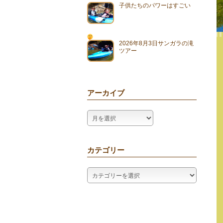
子供たちのパワーはすごい
2026年8月3日サンガラの滝
ツアー
アーカイブ
ア
ー
カ
イ
カテゴリー
ブ
カ
テ
ゴ
リ
ー