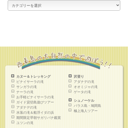
カ
テ
ゴ
リ
ー
カヌー＆トレッキング
沢登り
ピナイサーラの滝
アダナデの滝
サンガラの滝
オオミジャの滝
ナーラの滝
ゲータの滝
お手軽ピナイサーラの滝
シュノーケル
ガイド貸切島遊びツアー
バラス島・鳩間島
アダナデの滝
極上海人ツアー
水落の滝＆船浮イダの浜
期間限定早朝サガリバナ鑑賞
ユツンの滝