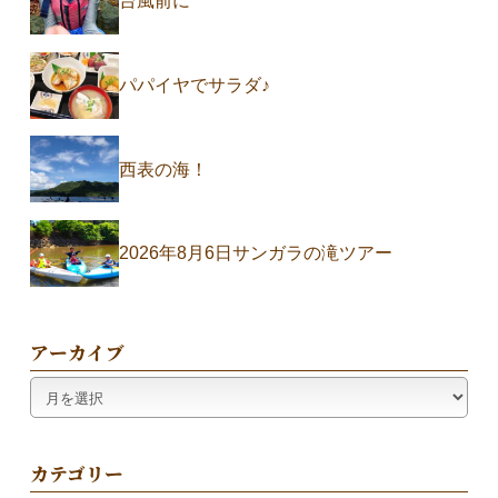
台風前に
パパイヤでサラダ♪
西表の海！
2026年8月6日サンガラの滝ツアー
アーカイブ
ア
ー
カ
イ
カテゴリー
ブ