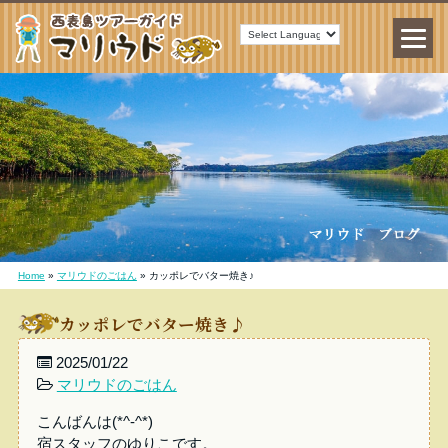
Home
»
マリウドのごはん
»
カッポレでバター焼き♪
カッポレでバター焼き♪
2025/01/22
マリウドのごはん
こんばんは(*^-^*)
宿スタッフのゆりこです。