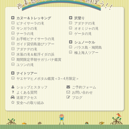
カヌー＆トレッキング
沢登り
ピナイサーラの滝
アダナデの滝
サンガラの滝
オオミジャの滝
ナーラの滝
ゲータの滝
お手軽ピナイサーラの滝
シュノーケル
ガイド貸切島遊びツアー
バラス島・鳩間島
アダナデの滝
極上海人ツアー
水落の滝＆船浮イダの浜
期間限定早朝サガリバナ鑑賞
ユツンの滝
ナイトツアー
ヤエヤマヒメボタル鑑賞＜3～4月限定＞
ショップとスタッフ
ご予約フォーム
よくある質問
お問い合わせ
送迎アクセス
ブログ
安全への取り組み