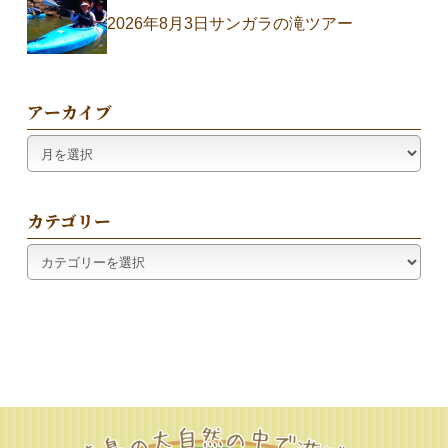
2026年8月3日サンガラの滝ツアー
アーカイブ
ア
ー
カ
イ
カテゴリー
ブ
カ
テ
ゴ
リ
ー