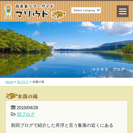
Home
»
旧ブログ
»
水落の滝
水落の滝
2010/04/28
旧ブログ
前回ブログで紹介した舟浮と言う集落の近くにある