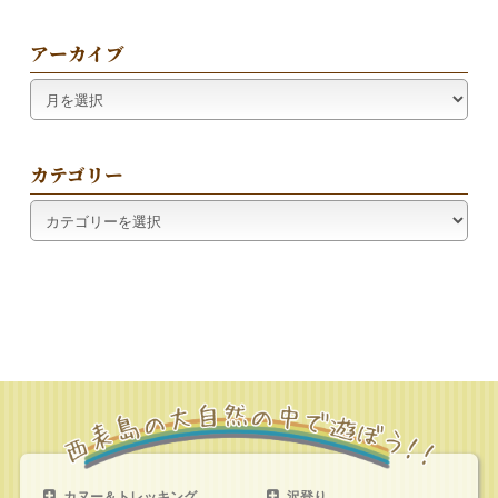
アーカイブ
ア
ー
カ
イ
カテゴリー
ブ
カ
テ
ゴ
リ
ー
カヌー＆トレッキング
沢登り