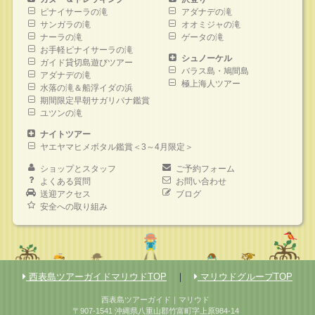
ピナイサーラの滝
アダナデの滝
サンガラの滝
オオミジャの滝
ナーラの滝
ゲータの滝
お手軽ピナイサーラの滝
シュノーケル
ガイド貸切島遊びツアー
バラス島・鳩間島
アダナデの滝
極上海人ツアー
水落の滝＆船浮イダの浜
期間限定早朝サガリバナ鑑賞
ユツンの滝
ナイトツアー
ヤエヤマヒメボタル鑑賞＜3～4月限定＞
ショップとスタッフ
ご予約フォーム
よくある質問
お問い合わせ
送迎アクセス
ブログ
安全への取り組み
西表島ツアーガイドマリウドTOP
｜
マリウドグループTOP
西表島ツアーガイド｜マリウド
〒907-1541 沖縄県八重山郡竹富町字上原984-14